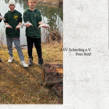
ASV Schierling e.V.
Petri Heil!