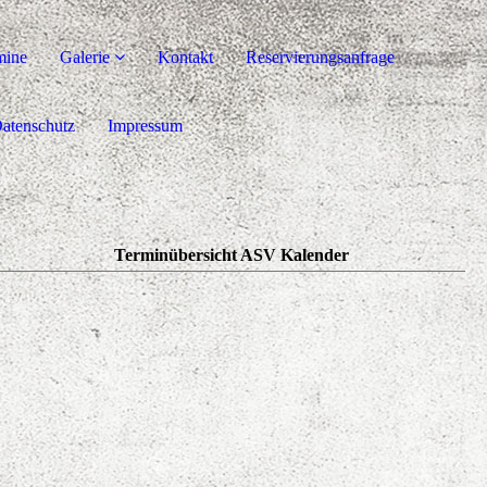
mine
Galerie
Kontakt
Reservierungsanfrage
atenschutz
Impressum
Terminübersicht ASV Kalender