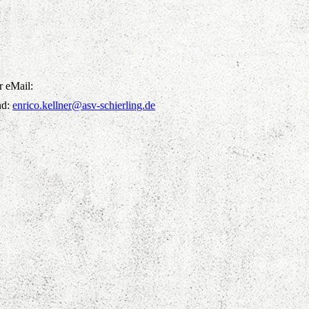
r eMail:
nd:
enrico.kellner@asv-schierling.de